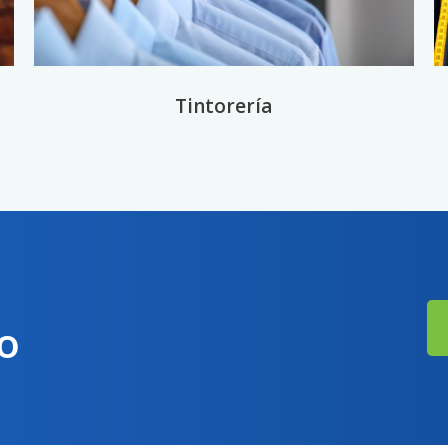
Tintorería
io