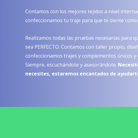
Contamos con los mejores tejidos a nivel interna
confeccionamos tu traje para que te siente como
Realizamos todas las pruebas necesarias para que
sea PERFECTO. Contamos con taller propio, dis
confeccionamos trajes y complementos únicos y e
Siempre, escuchándote y asesorándote.
Necesit
necesites, estaremos encantados de ayudart