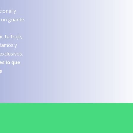
cional y
 un guante.
 tu traje,
eñamos y
xclusivos.
es lo que
e